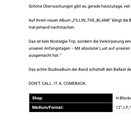
Schöne Überraschungen gibt es, gerade heutzutage, viel z
Auf ihrem neuen Album „FILLIN_THE_BLANK“ klingt die Ban
mal jemand nachmachen.
Das ist kein Nostalgie-Trip, sondern die Verkörperung ei
unseren Anfangstagen – Mit absoluter Lust auf unseren
ausgemacht hat.“
Das achte Studioalbum der Band schüttelt den Ballast de
DON’T. CALL. IT. A. COMEBACK.
Shop:
H-Block
Medium/Format:
12'', LP,