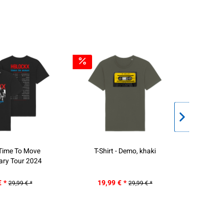
AU
- Time To Move
T-Shirt - Demo, khaki
Trikot -
ary Tour 2024
€ *
19,99 € *
29,99 € *
29,99 € *