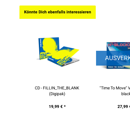
Könnte Dich ebenfalls interessieren
AUSVER
CD - FILLIN_THE_BLANK
"Time To Move" V
(Digipak)
blac
19,99 € *
27,99 