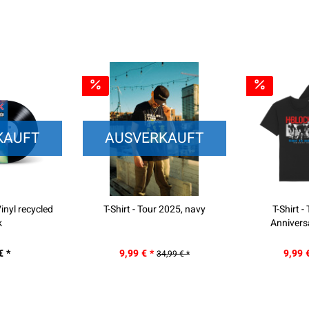
KAUFT
AUSVERKAUFT
inyl recycled
T-Shirt - Tour 2025, navy
T-Shirt 
k
Annivers
€ *
9,99 € *
9,99 
34,99 € *