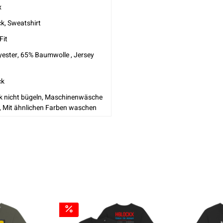
x
k, Sweatshirt
Fit
yester, 65% Baumwolle , Jersey
ck
k nicht bügeln, Maschinenwäsche
, Mit ähnlichen Farben waschen