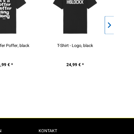
ffer Poffer, black
T-Shirt - Logo, black
Hood
,99 € *
24,99 € *
N
KONTAKT