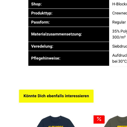
Shop:
H-Block
Produkttyp:
Crewnec
Passform:
Regular 
35% Pol
Materialzusammensetzung:
300/m²
Veredelung:
Siebdru
Aufdruc
Pflegehinweise:
bei 30°C
Könnte Dich ebenfalls interessieren