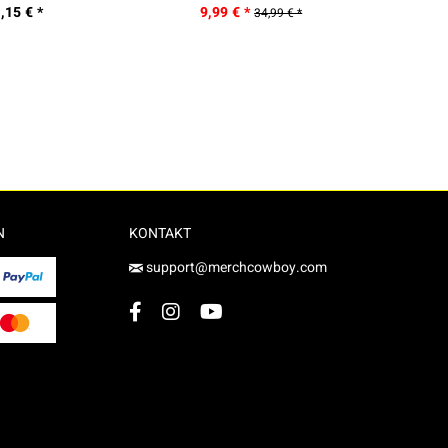
,15 € *
9,99 € *
34,99 € *
N
KONTAKT
support@merchcowboy.com