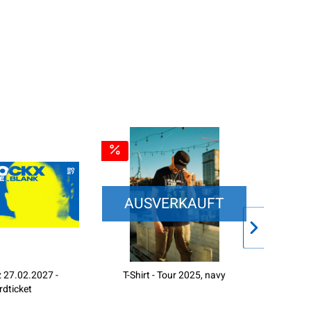
AUSVERKAUFT
 27.02.2027 -
T-Shirt - Tour 2025, navy
E-Ticke
rdticket